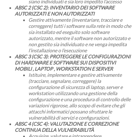
siano individuati e sia loro impedito l’accesso
ABSC 2 (CSC 2): INVENTARIO DEI SOFTWARE
AUTORIZZATI E NON AUTORIZZATI
Gestire attivamente (inventariare, tracciare e
correggere) tutti i software sulla rete in modo che
sia installato ed eseguito solo software
autorizzato, mentre il software non autorizzato e
non gestito sia individuato e ne venga impedita
l’installazione o l’esecuzione
ABSC 3 (CSC 3): PROTEGGERE LE CONFIGURAZIONI
DI HARDWARE E SOFTWARE SUI DISPOSITIVI
MOBILI , LAPTOP , WORKSTATION E SERVER
Istituire, implementare e gestire attivamente
(tracciare, segnalare, correggere) la
configurazione di sicurezza di laptop, server e
workstation utilizzando una gestione della
configurazione e una procedura di controllo delle
variazioni rigorose, allo scopo di evitare che gli
attacchi informatici possano sfruttare le
vulnerabilità di servizi e configurazioni.
ABSC 4 (CSC 4): VALUTAZIONE E CORREZIONE
CONTINUA DELLA VULNERABILITÀ
Acquisire, valutare e intraprendere